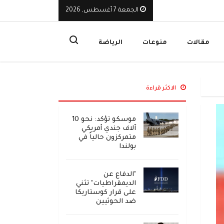
الجمعة 7 أغسطس, 2026
يوقف تراخيص ثلاث منشآت صرافة ويأمر بإغلاق مقراتها
ا
مقالات
منوعات
الرياضة
الاكثر قراءة
موسكو تؤكد: نحو 10
آلاف جندي أمريكي
متمركزون حالياً في
بولندا
"الدفاع عن
الديمقراطيات" تثني
على قرار كوستاريكا
ضد الحوثيين