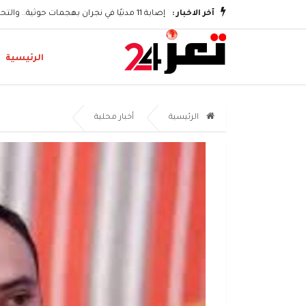
وتكريم الشهداء
آخر الاخبار :
إصابة 11 مدنيًا في نجران بهجمات حوثية.. والتحالف يؤكد اتخاذ إجراءات رادعة
الرئيسية
الرئيسية
أخبار محلية