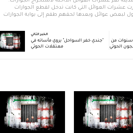
دينة تعز عشرات العوائل الداخلة لاستخراج الجوازات.
ت عشرات العوائل التي كانت تدخل لقطع الجوازات
ل لبعض عوائل وبعدها لحقهم طقم إلى بوابة الجوازات
الخبر التالي
ادة مؤثرة: جندي يروي 3 سنوات من
"جندي خفر السواحل" يروي مأساته في
جون الحوثي
معتقلات الحوثي