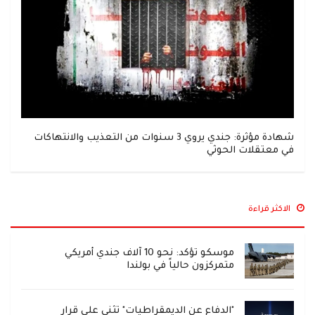
شهادة مؤثرة: جندي يروي 3 سنوات من التعذيب والانتهاكات
في معتقلات الحوثي
الاكثر قراءة
موسكو تؤكد: نحو 10 آلاف جندي أمريكي
متمركزون حالياً في بولندا
"الدفاع عن الديمقراطيات" تثني على قرار