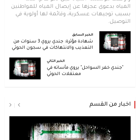
المياه بدعوى عجزها عن إيصال المياه للمواطنين
بسبب توجيهات عسكرية، وقائمة لها أولوية في
التوصيل.
الخبر السابق
شهادة مؤثرة: جندي يروي 3 سنوات من
التعذيب والانتهاكات في سجون الحوثي
الخبر التالي
"جندي خفر السواحل" يروي مأساته في
معتقلات الحوثي
اخبار من القسم