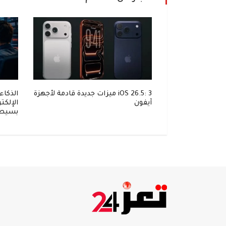
 يهدد أجهزتك في
iOS 26.5: 3 ميزات جديدة قادمة لأجهزة
الذكاء
آيفون
الإلكت
بسيط