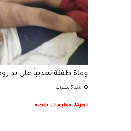
وفاة طفلة تعذيباً على يد زوج
منذ 5 سنوات
ت
عز24-متابعات خاصه: