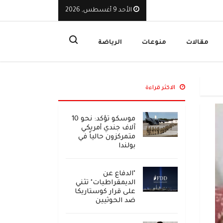
الأحد 9 أغسطس, 2026
لوطنية أحبطت هجوماً حوثياً يهدد البحر الأحمر بكارثة بيئية
ا
مقالات
منوعات
الرياضة
الاكثر قراءة
موسكو تؤكد: نحو 10
آلاف جندي أمريكي
متمركزون حالياً في
بولندا
"الدفاع عن
الديمقراطيات" تثني
على قرار كوستاريكا
ضد الحوثيين