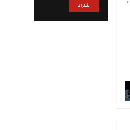
ة
إشتراك