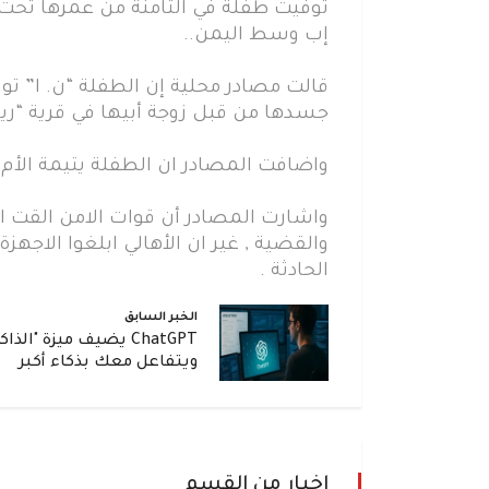
توفيت طفلة في الثامنة من عمرها تحت 
إب وسط اليمن..
قالت مصادر محلية إن الطفلة “ن. ا” ت
جسدها من قبل زوجة أبيها في قرية “ري
واضافت المصادر ان الطفلة يتيمة الأم,
واشارت المصادر أن قوات الامن القت ال
والقضية , غير ان الأهالي ابلغوا الاجهز
الحادثة .
الخبر السابق
ChatGPT يضيف ميزة "الذ
ويتفاعل معك بذكاء أكبر
اخبار من القسم