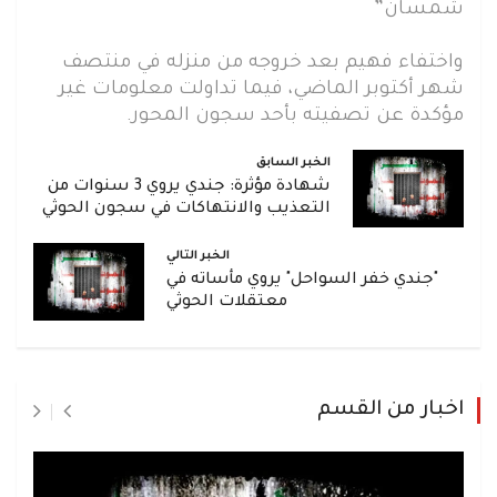
شمسان”
واختفاء فهيم بعد خروجه من منزله في منتصف
شهر أكتوبر الماضي، فيما تداولت معلومات غير
مؤكدة عن تصفيته بأحد سجون المحور.
الخبر السابق
شهادة مؤثرة: جندي يروي 3 سنوات من
التعذيب والانتهاكات في سجون الحوثي
الخبر التالي
"جندي خفر السواحل" يروي مأساته في
معتقلات الحوثي
اخبار من القسم