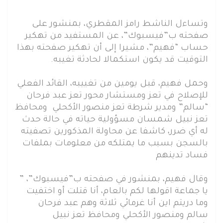
وتساءل الناشط رامز المقطري، بمنشور على
صفحته ب”فيسبوك”، عن المستفيد من تهكير
حساب “فهيم”، مشيرا إلى أن تهكير صفحته بهذا
التوقيت قد يكون استكمالا لحادثة تغيبه.
وحمل فهيم، قبل يومين من تغييبه، القائد الفعلي
للإصلاح في تعز ومستشار محور تعز عبد فرحان
“سالم” ومدير شرطة تعز منصور الأكحلي ومحافظ
تعز نبيل شمسان مسؤولية حياته في حالة حدث
له أي ضرر، كاشفا عن محاولة المذكورين تصفيته
بالسجن بسبب ما يمتلكه من معلومات بملفات
فساد تدينهم
وقال فهيم، بمنشور في صفحته ب”فيسبوك”، ”
يا جماعة اقولها لكم بالعام، أنا قتلت أو اختفيت
وما دريتم اين أنا غرمائي ثلاثة وهم عبد فرحان
سالم ومنصور الأكحلي ومحافظ تعز نبيل