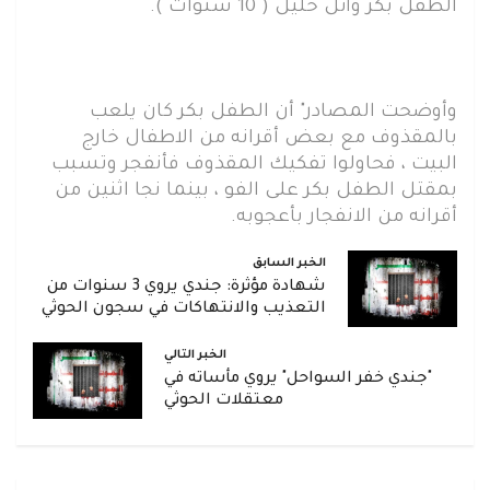
الطفل بكر وائل خليل ( 10 سنوات ).
وأوضحت المصادر" أن الطفل بكر كان يلعب
بالمقذوف مع بعض أقرانه من الاطفال خارج
البيت ، فحاولوا تفكيك المقذوف فأنفجر وتسبب
بمقتل الطفل بكر على الفو ، بينما نجا اثنين من
أقرانه من الانفجار بأعجوبه.
الخبر السابق
شهادة مؤثرة: جندي يروي 3 سنوات من
التعذيب والانتهاكات في سجون الحوثي
الخبر التالي
"جندي خفر السواحل" يروي مأساته في
معتقلات الحوثي