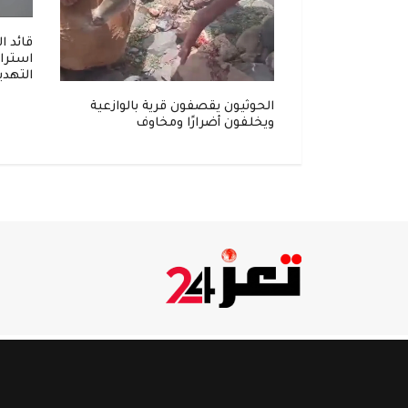
قائد ا
استرات
التهدي
 عبدالله الشهري
ري الدفاعي متعدد
الحوثيون يقصفون قرية بالوازعية
ويخلفون أضرارًا ومخاوف