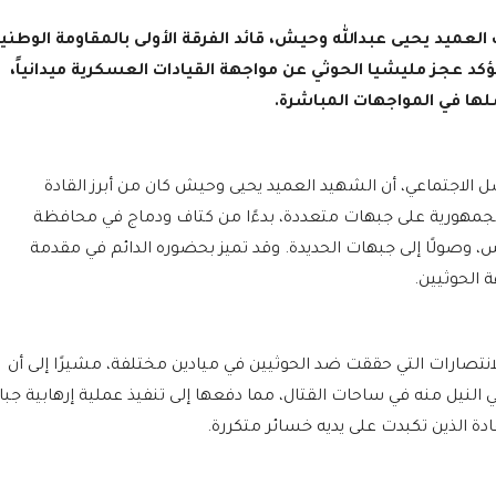
 العميد يحيى عبدالله وحيش، قائد الفرقة الأولى بالمقاومة الوطنية
كد عجز مليشيا الحوثي عن مواجهة القيادات العسكرية ميدانياً،
لها في المواجهات المباشرة.
الاجتماعي، أن الشهيد العميد يحيى وحيش كان من أبرز القادة
 الجمهورية على جبهات متعددة، بدءًا من كتاف ودماج في محافظة
 وصولًا إلى جبهات الحديدة. وقد تميز بحضوره الدائم في مقدمة
 الحوثيين.
لانتصارات التي حققت ضد الحوثيين في ميادين مختلفة، مشيرًا إلى أن
نيل منه في ساحات القتال، مما دفعها إلى تنفيذ عملية إرهابية جبان
دة الذين تكبدت على يديه خسائر متكررة.