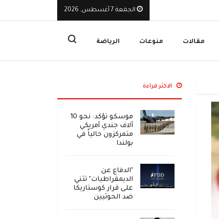
الوازعية ويخلفون أضرارًا ومخاوف
الجمعة 7 أغسطس, 2026
ق
مقالات
منوعات
الرياضة
الاكثر قراءة
موسكو تؤكد: نحو 10
آلاف جندي أمريكي
متمركزون حالياً في
بولندا
"الدفاع عن
الديمقراطيات" تثني
على قرار كوستاريكا
ضد الحوثيين