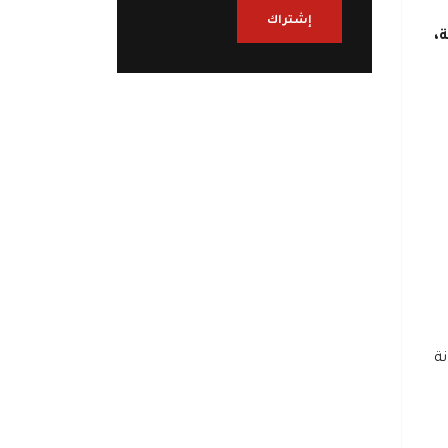
إشتراك
،
ة