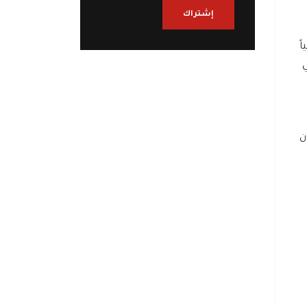
إشتراك
ً
ي
ن