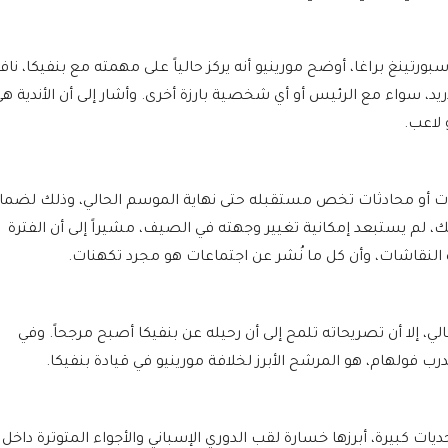
ينغ براغا، أوضح مورينيو أنه يركز حالياً على مهمته مع بنفيكا، نافيا
د، سواء مع الرئيس أو أي شخصية بارزة أخرى. وأشار إلى أن الأندية ه
 لاعب.
ات أو محادثات تخص مستقبله حتى نهاية الموسم الحالي، وذلك لضما
، لم يستبعد إمكانية تغيير وجهته في الصيف، مشيراً إلى أن الفترة
 النقاشات، وأن كل ما نُشر عن اجتماعات هو مجرد تكهنات.
ي، إلا أن تصريحاته تلمح إلى أن رحيله عن بنفيكا أصبح مرجحاً. وفي
ب فولهام، هو المرشح الأبرز لخلافة مورينيو في قيادة بنفيكا.
يات كبيرة، أبرزها خسارة لقب الدوري الإسباني والأجواء المتوترة داخل