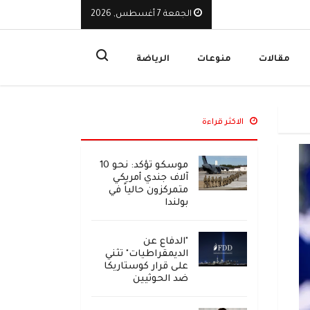
الجمعة 7 أغسطس, 2026
طة استراتيجية لحماية الملاحة من التهديدات
ت
مقالات
منوعات
الرياضة
الاكثر قراءة
موسكو تؤكد: نحو 10
آلاف جندي أمريكي
متمركزون حالياً في
بولندا
"الدفاع عن
الديمقراطيات" تثني
على قرار كوستاريكا
ضد الحوثيين