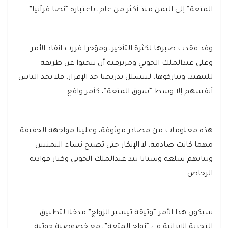
المتعة” إلى اليمن منذ أكثر من عام، باعتباره “نصا قرآنيا”.
وقد فقدت صبرها لكثرة التأخير، ومؤخرا قررت انفاذ الأمر
وعلى عبدالملك الحوثي ومرتزقته أن يبحثوا عن طريقة
للتنفيذ، ويباركوها، لتتسلل تدريجيا حد الإقرار، فلا يجد الناس
أنفسهم إلا وسط “سوق المتعة”، كأمر واقع..
هذه معلومات من مصادر موثوقة، وعلينا مواجهة الحقيقة
مهما كانت صادمة، لا الإنكار حتى تصبح نساء اليمنيين
وبناتهم سلعة وسبايا بيد عبدالملك الحوثي وكبار قواديه
الرخاص.
سيكون هذا الأمر “وثيقة تيسير الزواج” مدخلا لتطبيق
التجربة الإيرانية في “زواج المتعة”، مع خصوصية حوثية..