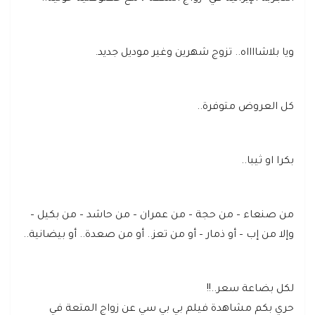
ويا بلاشااااه.. تزوج شهرين وغير موديل جديد.
كل العروض متوفرة..
بكرا او ثيبا..
من صنعاء – من حجة – من عمران – من حاشد – من بكيل –
وإلا من إب – أو ذمار – أو من تعز.. أو من صعدة.. أو بيضانية..
لكل بضاعة سعر..!!
حري بكم مشاهدة فيلم بي بي سي عن زواج المتعة في