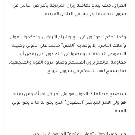
العراق، كيف يبتاع دهاقنة إيران المرتزقة بأعراض الناس في
سوق النخاسة الإيرانية، في البلدان العربية..
وكما تحكم الحوثيون في بيع وشراء الأراضي، وتحكموا بأموال
وأملاك الناس، إلا بوصاية “اللص” محمد علي الحوثي وكتيبة
اللصوص التابعة له، ومضوا في ذلك دون أدنى رفض أو
مقاومة، فإنهم يرون أنفسهم وصلوا ذروة القوة والعنجهية،
بما يسمح لهم بالتحكم في شؤون الزواج.
سيصبح عبدالملك الحوثي هو ولي أمر كل امرأة، ومن يمثله
هو ولي الأمر المباشر “التنفيذي” الذي يحق له ما لا يحق لولي
الفتاة..
وسيكون الحوثي “قواد المتعة” الملهم في اليمن.