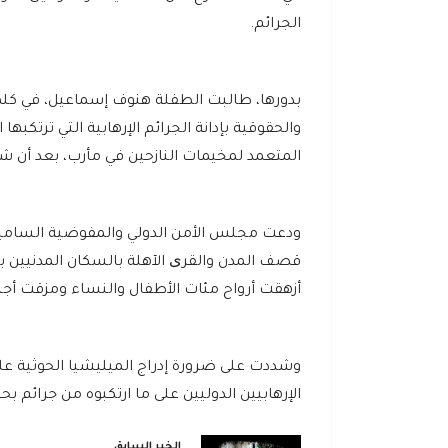
الجرائم.
بدورها، طالبت الطفلة هنوف إسماعيل، في كلمة 
والحقوقية بإدانة الجرائم الإرهابية التي ترتكبه
المتعمد لمخيمات النازحين في مأرب، بعد أن
ودعت مجلس الأمن الدولي والمفوضية السامية 
قصف المدن والقری الآهلة بالسكان المدنيين با
أزهقت أرواح مئات الأطفال والنساء ومزقت أج
وشددت على ضرورة إدراج الميليشيا الحوثية على
الإرهابيين الدوليين على ما ارتكبوه من جرائم بح
الخبر السابق