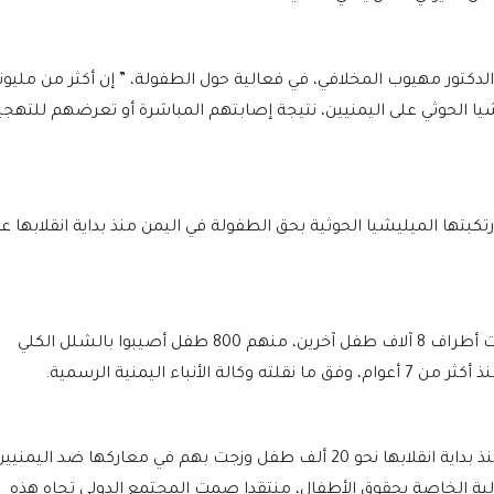
كتور مهيوب المخلافي، في فعالية حول الطفولة، ” إن أكثر من مليون
يا الحوثي على اليمنيين، نتيجة إصابتهم المباشرة أو تعرضهم للتهجي
رتكبتها الميليشيا الحوثية بحق الطفولة في اليمن منذ بداية انقلابها ع
وأكد أن 10 آلاف طفل على الأقل قتلوا، فيما بترت أطراف 8 آلاف طفل آخرين، منهم 800 طفل أصيبوا بالشلل الكلي
باء اليمنية الرسمية.
وأشار المخلافي إلى أن ميليشيا الحوثي جندت منذ بداية انقلابها نحو 20 ألف طفل وزجت بهم في معاركها ضد اليمني
ولية الخاصة بحقوق الأطفال، منتقدا صمت المجتمع الدولي تجاه هذه