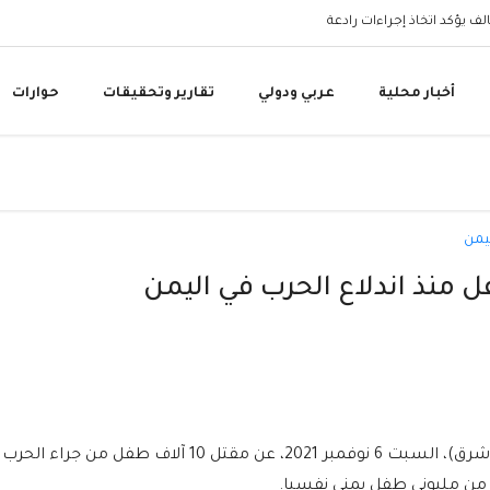
البنك المركزي اليمني 
أخبار محلية
عربي ودولي
تقارير وتحقيقات
حوارات
كشفت فعالية أقيمت في مدينة مأرب (شمال شرق)، السبت 6 نوفمبر 2021، عن مقتل 10 آلاف طفل من جراء الحرب
ر من مليوني طفل يمني نفسيا.