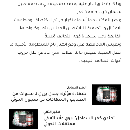
وذلك بإطلاق النار عليه بقصد تصفيته في منطقة حبيل
سلمان قرب جامعة تعز .
و حذر المكتب مما أسماه تكرار جرائم الاختطاف ومحاولات
الاغتيال والتصفية للناشطين المدنيين بتعز وضواحيها
القابعة تحت سيطرة قوى التحالف مُدينةً .
وتعيش المحافظة على وقع انهيار تام للمنظومة الأمنية ما
جعل المدينة تعيش حالة انفلات امني حاد في ظل حروب
أدوات التحالف البينية .
الخبر السابق
شهادة مؤثرة: جندي يروي 3 سنوات من
التعذيب والانتهاكات في سجون الحوثي
الخبر التالي
"جندي خفر السواحل" يروي مأساته في
معتقلات الحوثي