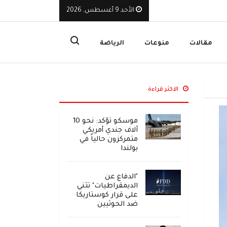
الأحد 9 أغسطس, 2026
لوطنية أحبطت هجوماً حوثياً يهدد البحر الأحمر بكارثة بيئية
ا
مقالات
منوعات
الرياضة
الاكثر قراءة
موسكو تؤكد: نحو 10
آلاف جندي أمريكي
متمركزون حالياً في
بولندا
"الدفاع عن
الديمقراطيات" تثني
على قرار كوستاريكا
ضد الحوثيين