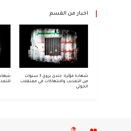
اخبار من القسم
إلى زنزانة..
شهادة مؤثرة: جندي يروي 3 سنوات
شهادة
واحل في قبضة
من التعذيب والانتهاكات في معتقلات
للتعذي
الحوثي