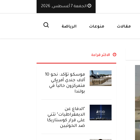
الجمعة 7 أغسطس, 2026
يوقف تراخيص ثلاث منشآت صرافة ويأمر بإغلاق مقراتها
ا
مقالات
منوعات
الرياضة
الاكثر قراءة
موسكو تؤكد: نحو 10
آلاف جندي أمريكي
متمركزون حالياً في
بولندا
"الدفاع عن
الديمقراطيات" تثني
على قرار كوستاريكا
ضد الحوثيين