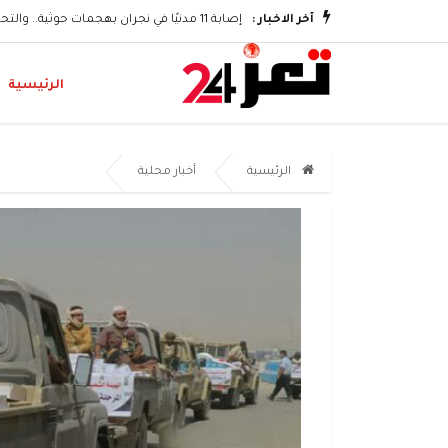
وتكريم الشهداء
آخر الاخبار :
إصابة 11 مدنيًا في نجران بهجمات حوثية.. والتحالف يؤكد اتخاذ إجراءات رادعة
الرئيسية
الرئيسية
أخبار محلية