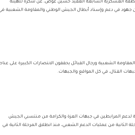
لمنطقة العسكرية السابعة العقيد حسين عوض، عن شكره للهيئة
من جهود في دعم وإسناد أبطال الجيش الوطني والمقاومة الشعبية في
مقاومة الشعبية ورجال القبائل يحققون الانتصارات الكبيرة على عناص
جبهات القتال، في كل المواقع والجبهات.
يئة لدعم المرابطين في جبهات العزة والكرامة من منتسبي الجيش
 الثانية من عمليات الدعم الشعبي، منذ انطلاق المرحلة الثانية في