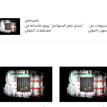
الخبر التالي
ادة مؤثرة: جندي يروي 3 سنوات من
"جندي خفر السواحل" يروي مأساته في
جون الحوثي
معتقلات الحوثي