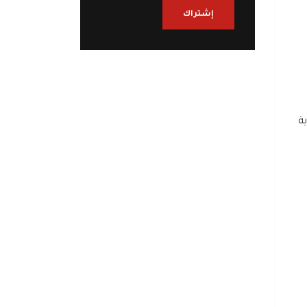
إشتراك
ة