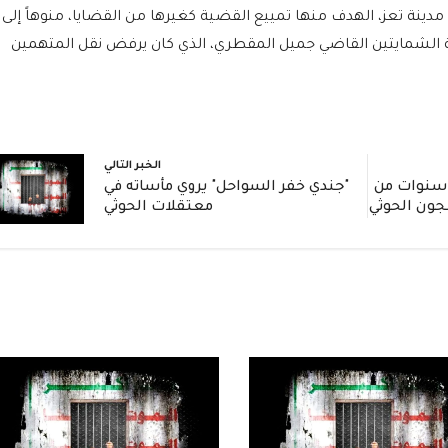
دينة تعز، الهدف منها تمييع القضية كغيرها من القضايا، منوهاً إلى 
ة الشمايتين القاضي جميل المقطري، الذي كان يرفض نقل المتهمين
الخبر التالي
ادة مؤثرة: جندي يروي 3 سنوات من
"جندي خفر السواحل" يروي مأساته في
جون الحوثي
معتقلات الحوثي