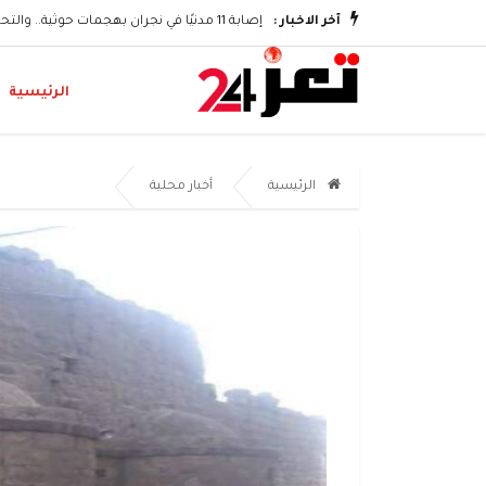
وتكريم الشهداء
آخر الاخبار :
إصابة 11 مدنيًا في نجران بهجمات حوثية.. والتحالف يؤكد اتخاذ إجراءات رادعة
الرئيسية
الرئيسية
أخبار محلية