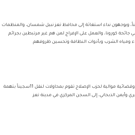
لمصدر، إلى أن السجناء عددهم 117سجيناً، ويوجهون نداء استغاثة إلى محافظ تعز نبيل شمسان، والمنظمات
ي جائحة كورونا، والعمل على الإفراج لمن هم غير مرتبطين بجرائم
اء ومياه الشرب وبأدوات النظافة وتحسين ظروفهم.
وذكر المصدر، أن هناك قيادات أمنية وعسكرية وقضائية موالية لحزب الإصلاح تقوم بمحاولات لنقل 11سجيناً بتهمة
أيمن الذبحاني، إلى السجن المركزي في مدينة تعز.