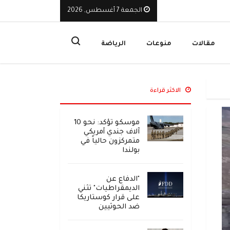
الجمعة 7 أغسطس, 2026
يوقف تراخيص ثلاث منشآت صرافة ويأمر بإغلاق مقراتها
ا
مقالات
منوعات
الرياضة
الاكثر قراءة
موسكو تؤكد: نحو 10
آلاف جندي أمريكي
متمركزون حالياً في
بولندا
"الدفاع عن
الديمقراطيات" تثني
على قرار كوستاريكا
ضد الحوثيين