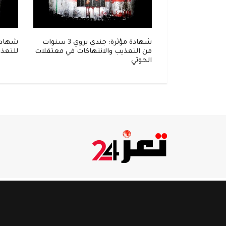
إلى زنزانة..
شهادة مؤثرة: جندي يروي 3 سنوات
شهادة
واحل في قبضة
من التعذيب والانتهاكات في معتقلات
للتعذي
الحوثي