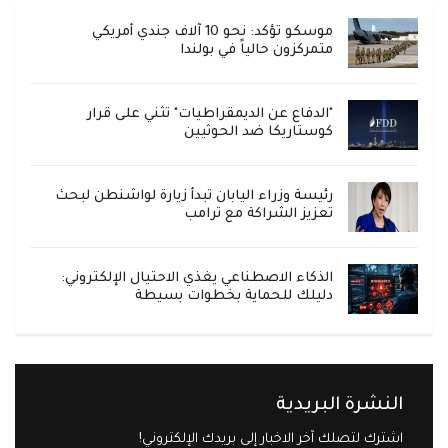
موسكو تؤكد: نحو 10 آلاف جندي أمريكي
متمركزون حالياً في بولندا
"الدفاع عن الديمقراطيات" تثني على قرار
كوستاريكا ضد الحوثيين
رئيسة وزراء اليابان تبدأ زيارة لواشنطن لبحث
تعزيز الشراكة مع ترامب
الذكاء الاصطناعي يغذي الاحتيال الإلكتروني:
دليلك للحماية بخطوات بسيطة
النشرة البريدية
اشترك لتصلك آخر الاخبار إلى بريدك الإلكتروني!