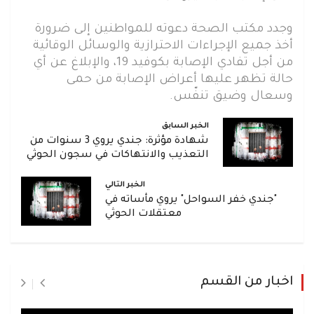
وجدد مكتب الصحة دعوته للمواطنين إلى ضرورة
أخذ جميع الإجراءات الاحترازية والوسائل الوقائية
من أجل تفادي الإصابة بكوفيد 19، والإبلاغ عن أي
حالة تظهر عليها أعراض الإصابة من حمى
وسعال وضيق تنفّس.
الخبر السابق
شهادة مؤثرة: جندي يروي 3 سنوات من
التعذيب والانتهاكات في سجون الحوثي
الخبر التالي
"جندي خفر السواحل" يروي مأساته في
معتقلات الحوثي
اخبار من القسم