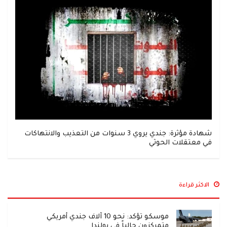
شهادة مؤثرة: جندي يروي 3 سنوات من التعذيب والانتهاكات
في معتقلات الحوثي
الاكثر قراءة
موسكو تؤكد: نحو 10 آلاف جندي أمريكي
متمركزون حالياً في بولندا