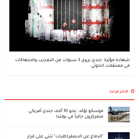
شهادة مؤثرة: جندي يروي 3 سنوات من التعذيب والانتهاكات
في معتقلات الحوثي
الاكثر قراءة
موسكو تؤكد: نحو 10 آلاف جندي أمريكي
متمركزون حالياً في بولندا
"الدفاع عن الديمقراطيات" تثني على قرار