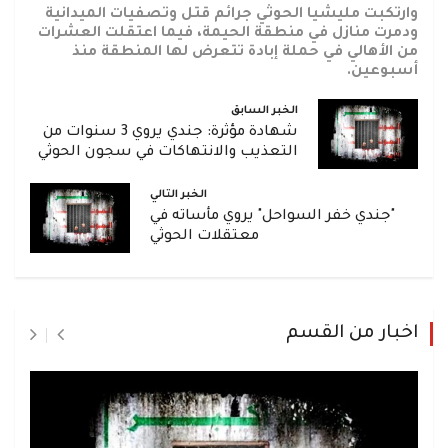
وارتكبت مليشيا الحوثي جرائم قتل وتصفيات الميدانية
ودمرت منازل في منطقة الحيمة، فيما اعتقلت العشرات
من الأهالي في حملة إبادة تتعرض لها المنطقة منذ
أسبوعين.
الخبر السابق
شهادة مؤثرة: جندي يروي 3 سنوات من
التعذيب والانتهاكات في سجون الحوثي
الخبر التالي
"جندي خفر السواحل" يروي مأساته في
معتقلات الحوثي
اخبار من القسم