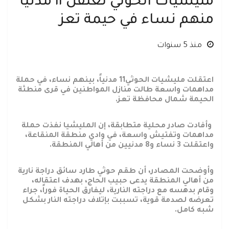
مليشيات الحوثي تعتقل ١١ مدنيا
منهم نساء في حيمة تعز
منذ 5 سنوات
اعتقلت مليشيات الحوثي11 مدنياً، بينهم نساء، في حملة
مداهمات واسعة طالت منازل المواطنين في قرى منطثة
الحيمة شمال محافظة تعز.
وأفادت صادر محلية متطابقة، إن المليشيا نفذت حملة
مداهمات وتفتيش واسعة، في وادي منطقة المنقاعة،
واعتقلت 3 نساء و8 مدنيين من أهالي المنطقة.
وأوضحت المصادر، أن طقم حوثي طارد سائق دراجة نارية
من أهالي المنطقة يدعى حبيب الحاج، بهدف اعتقاله،
وقام بدهسه مع دراجته النارية، ليفارق الحياة فوراً، جراء
تعرضه لصدمة قوية، تسببت بإتلاف دراجته النار بشكل
شبه كامل.